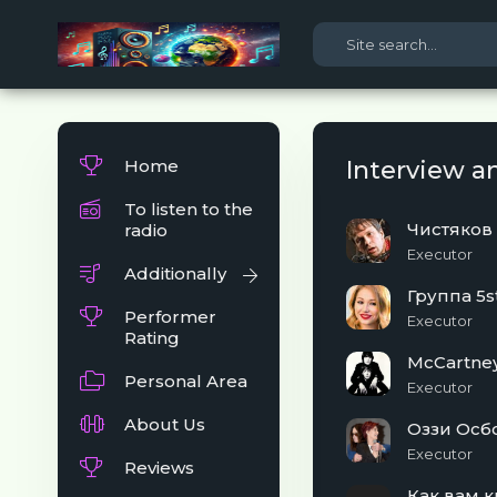
Home
Interview a
To listen to the
Чистяков
radio
Executor
Additionally
Performer
Executor
Rating
McCartney
Personal Area
Executor
About Us
Оззи Осб
Executor
Reviews
Как вам 