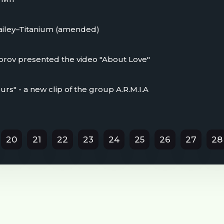
ailey–Titanium (amended)
korov presented the video "About Love"
ours" - a new clip of the group A.R.M.I.A
20
21
22
23
24
25
26
27
28