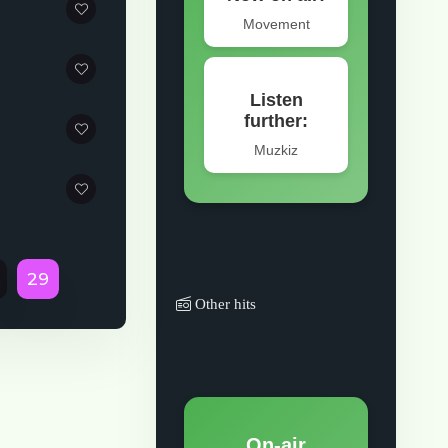
29
Other hits