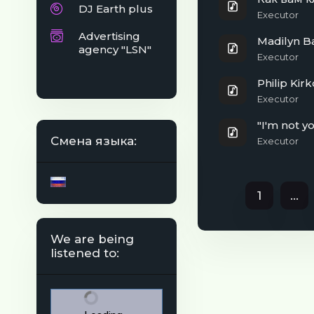
DJ Earth plus
Executor
Advertising
Madilyn B
agency "LSN"
Executor
Philip Kir
Executor
"I'm not y
Смена языка:
Executor
1
...
We are being
listened to: