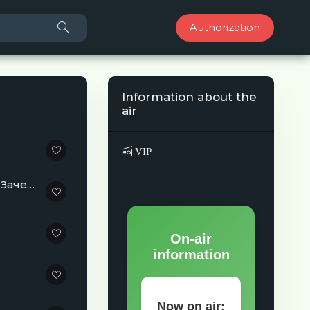
Authorization
Information about the
air
VIP
Группа 5sta Family, в активе которой такие известные хиты, как «Зачем?»