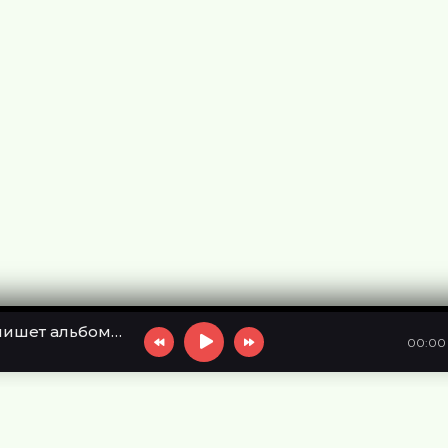
Чистяков запишет альбом из песен группы «Ноль»
00:00