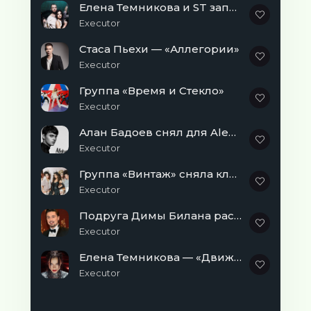
Елена Темникова и ST записали саундтрек к фильму «Защитники»
Executor
Стаса Пьехи — «Аллегории»
Executor
Группа «Время и Стекло»
Executor
Алан Бадоев снял для Alekseev’а
Executor
Группа «Винтаж» сняла клип в обновленном составе.
Executor
Подруга Димы Билана рассказала о романтике в их отношениях.
Executor
Елена Темникова — «Движения»
Executor