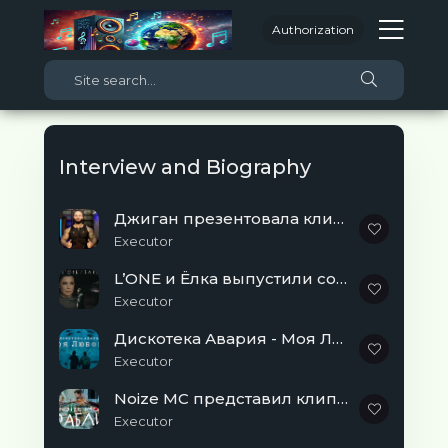
Authorization
Interview and Biography
Джиган презентовала клип на песню «Дни и ночи»
Executor
L’ONE и Ёлка выпустили совместный клип «Шанс
Executor
Дискотека Авария - Моя Любовь
Executor
Noize MC представил клип «Грабли»
Executor